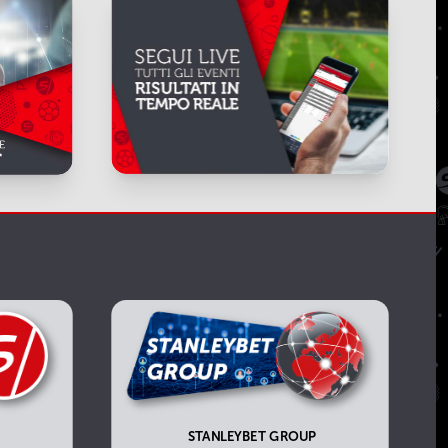
STANLEYBET GROUP