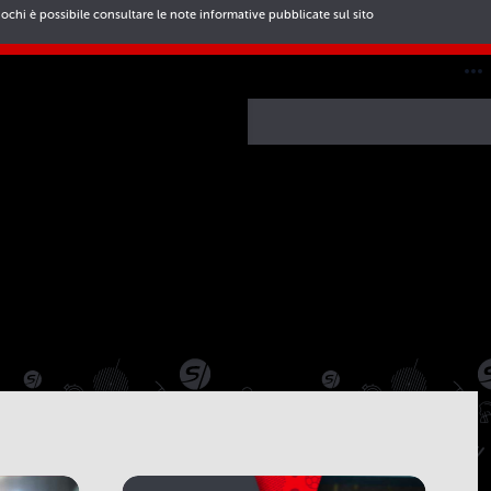
ochi è possibile consultare le note informative pubblicate sul sito
amenti
Betting Academy
Lavora con Noi
Chi siamo
RISULTATI VIRTUALI