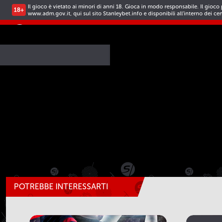
Il gioco è vietato ai minori di anni 18. Gioca in modo responsabile. Il gioco
18+
www.adm.gov.it, qui sul sito Stanleybet.info e disponibili all’interno dei ce
HOME
OFFERTA S
POTREBBE INTERESSARTI